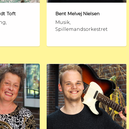
rdt Toft
Bent Melvej Nielsen
ng,
Musik,
Spillemandsorkestret