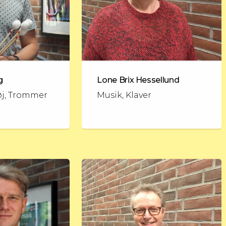
g
Lone Brix Hessellund
øj, Trommer
Musik, Klaver