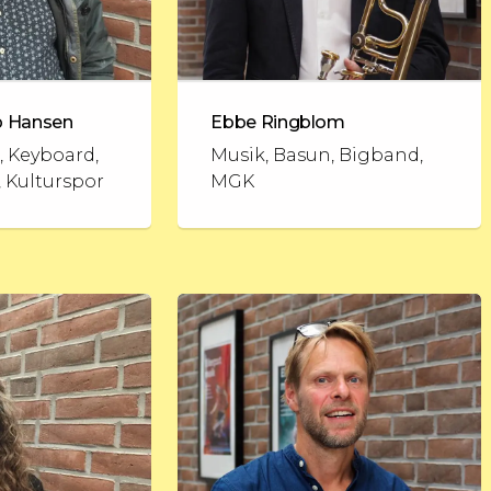
p Hansen
Ebbe Ringblom
, Keyboard,
Musik, Basun, Bigband,
 Kulturspor
MGK