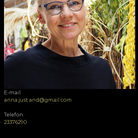
E-mail:
anna.just.and@gmail.com
Telefon:
23376290