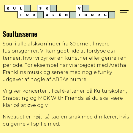
Soultusserne
Soul i alle afskygninger fra 60'erne til nyere
fusionsgenrer. Vi kan godt lide at fordybe os i
temaer, hvor vi dyrker en kunstner eller genre i en
periode. For eksempel har vi arbejdet med Aretha
Franklins musik og senere med nogle funky
udgaver af nogle af ABBAs numre.
Vi giver koncerter til café-aftener på Kulturskolen,
Snapsting og MGK With Friends, så du skal være
klar på at øve og v
Niveauet er højt, så tag en snak med din lærer, hvis
du gerne vil spille med.