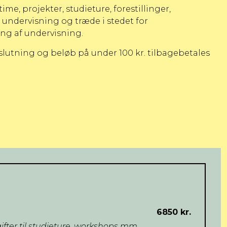
me, projekter, studieture, forestillinger,
 undervisning og træde i stedet for
ing af undervisning.
slutning og beløb på under 100 kr. tilbagebetales
6850 kr.
ifter til studieture, workshops mm.