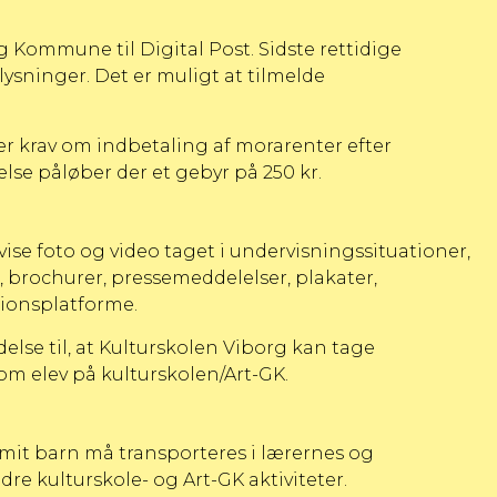
 Kommune til Digital Post. Sidste rettidige
ysninger. Det er muligt at tilmelde
er krav om indbetaling af morarenter efter
lse påløber der et gebyr på 250 kr.
ise foto og video taget i undervisningssituationer,
, brochurer, pressemeddelelser, plakater,
ionsplatforme.
delse til, at Kulturskolen Viborg kan tage
som elev på kulturskolen/Art-GK.
t mit barn må transporteres i lærernes og
re kulturskole- og Art-GK aktiviteter.