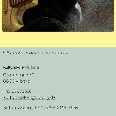
Forside
Musik
Undervisningstilbud musik (NIV. 2)
Kulturskolen Viborg
Grønnegade 2
8800 Viborg
+45 87873666
kulturskolen@viborg.dk
Kulturskolen - EAN: 5798004540169