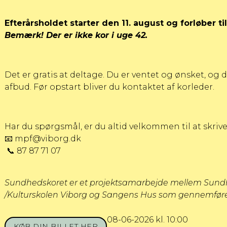
Efterårsholdet starter den 11. august og forløber 
Bemærk! Der er ikke kor i uge 42.
Det er gratis at deltage. Du er ventet og ønsket, og d
afbud. Før opstart bliver du kontaktet af korleder.
Har du spørgsmål, er du altid velkommen til at skrive
📧
mpf@viborg.dk
📞 87 87 71 07
Sundhedskoret er et projektsamarbejde mellem Sundhe
/Kulturskolen Viborg og Sangens Hus som gennemføres
08-06-2026 kl. 10:00
KØB DIN BILLET HER