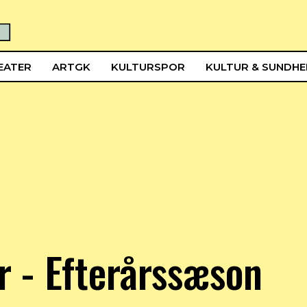
EATER
ARTGK
KULTURSPOR
KULTUR & SUNDH
 - Efterårssæson