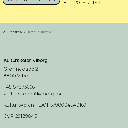
08-12-2026 kl. 16:30
Forside
Køb billetter
Kulturskolen Viborg
Grønnegade 2
8800 Viborg
+45 87873666
kulturskolen@viborg.dk
Kulturskolen - EAN: 5798004540169
CVR: 29189846